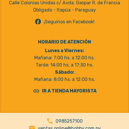
Calle Colonias Unidas c/ Avda. Gaspar R. de Francia
Obligado - Itapúa - Paraguay
facebook
¡Seguinos en Facebook!
HORARIO DE ATENCIÓN
Lunes a Viernes:
Mañana: 7:00 hs. a 12:00 hs.
Tarde: 14:00 hs. a 17:30 hs.
Sábado:
Mañana: 8:00 hs. a 12:00 hs.
link
IR A TIENDA MAYORISTA
phone
0985257100
email
ventas.online@hobby.com.py