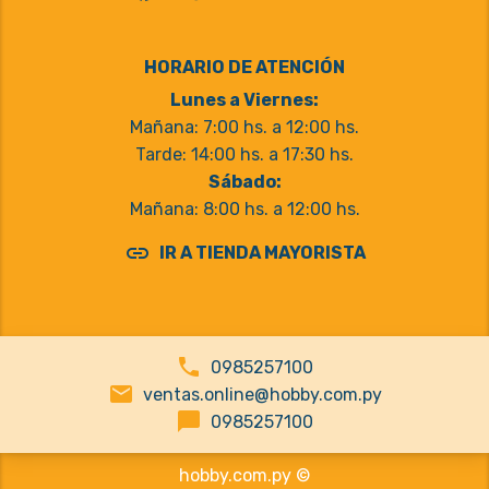
HORARIO DE ATENCIÓN
Lunes a Viernes:
Mañana: 7:00 hs. a 12:00 hs.
Tarde: 14:00 hs. a 17:30 hs.
Sábado:
Mañana: 8:00 hs. a 12:00 hs.
link
IR A TIENDA MAYORISTA
phone
0985257100
email
ventas.online@hobby.com.py
chat_bubble
0985257100
hobby.com.py ©