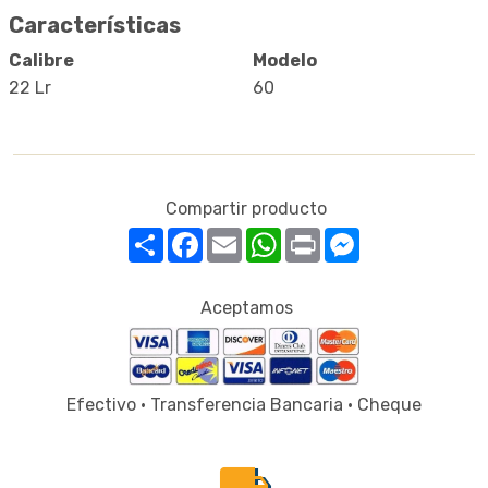
Características
Calibre
Modelo
22 Lr
60
Compartir producto
Compartir
Facebook
Email
WhatsApp
Print
Messenger
Aceptamos
Efectivo · Transferencia Bancaria · Cheque
local_shipping