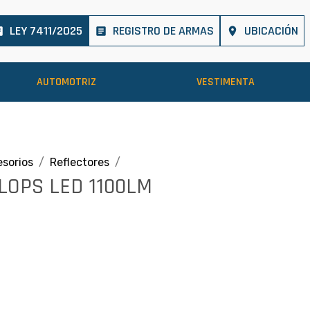
LEY 7411/2025
REGISTRO DE ARMAS
UBICACIÓN
cle
article
place
AUTOMOTRIZ
VESTIMENTA
sorios
Reflectores
LOPS LED 1100LM