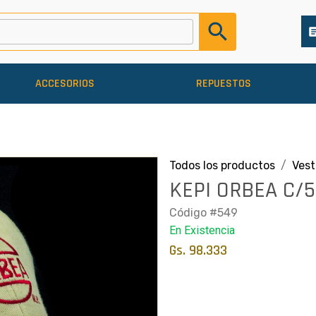
search
arti
ACCESORIOS
REPUESTOS
Todos los productos
Ves
KEPI ORBEA C/5
Código #549
En Existencia
Gs. 98.333