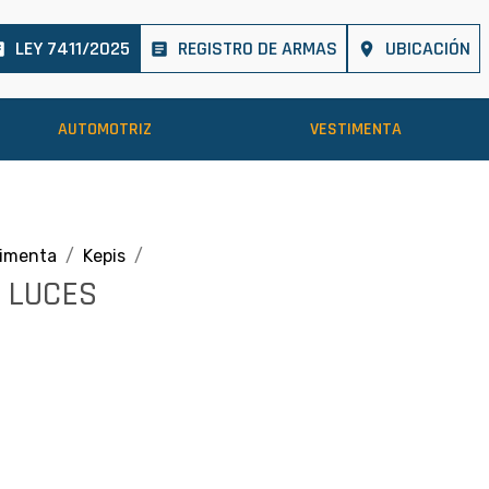
LEY 7411/2025
REGISTRO DE ARMAS
UBICACIÓN
cle
article
place
AUTOMOTRIZ
VESTIMENTA
timenta
Kepis
 LUCES