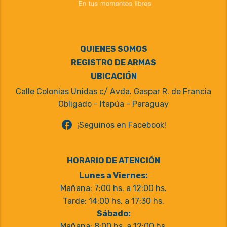
QUIENES SOMOS
REGISTRO DE ARMAS
UBICACIÓN
Calle Colonias Unidas c/ Avda. Gaspar R. de Francia
Obligado - Itapúa - Paraguay
facebook
¡Seguinos en Facebook!
HORARIO DE ATENCIÓN
Lunes a Viernes:
Mañana: 7:00 hs. a 12:00 hs.
Tarde: 14:00 hs. a 17:30 hs.
Sábado:
Mañana: 8:00 hs. a 12:00 hs.