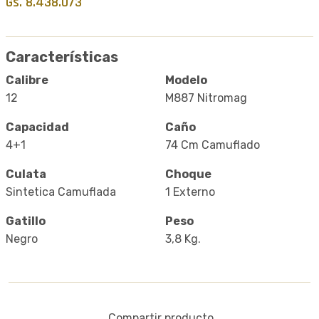
Gs. 8.438.073
Características
Calibre
Modelo
12
M887 Nitromag
Capacidad
Caño
4+1
74 Cm Camuflado
Culata
Choque
Sintetica Camuflada
1 Externo
Gatillo
Peso
Negro
3,8 Kg.
Compartir producto