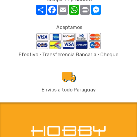
Compartir
Facebook
Email
WhatsApp
Print
Messenger
Aceptamos
Efectivo · Transferencia Bancaria · Cheque
local_shipping
Envíos a todo Paraguay