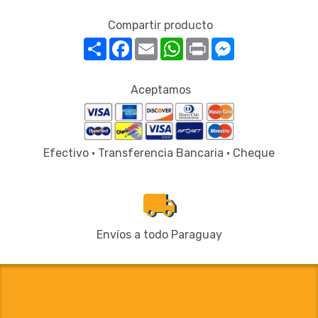
Compartir producto
Compartir
Facebook
Email
WhatsApp
Print
Messenger
Aceptamos
Efectivo · Transferencia Bancaria · Cheque
local_shipping
Envíos a todo Paraguay