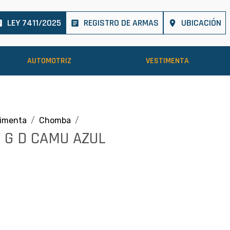
LEY 7411/2025
REGISTRO DE ARMAS
UBICACIÓN
cle
article
place
AUTOMOTRIZ
VESTIMENTA
timenta
Chomba
G D CAMU AZUL