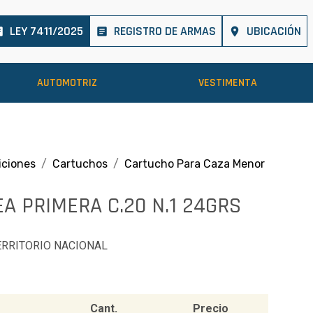
LEY 7411/2025
REGISTRO DE ARMAS
UBICACIÓN
cle
article
place
AUTOMOTRIZ
VESTIMENTA
ciones
Cartuchos
Cartucho Para Caza Menor
A PRIMERA C.20 N.1 24GRS
ERRITORIO NACIONAL
Cant.
Precio