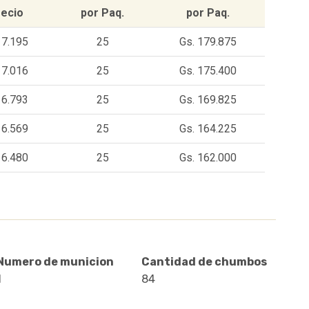
ecio
por Paq.
por Paq.
 7.195
25
Gs. 179.875
 7.016
25
Gs. 175.400
 6.793
25
Gs. 169.825
 6.569
25
Gs. 164.225
 6.480
25
Gs. 162.000
Numero de municion
Cantidad de chumbos
1
84