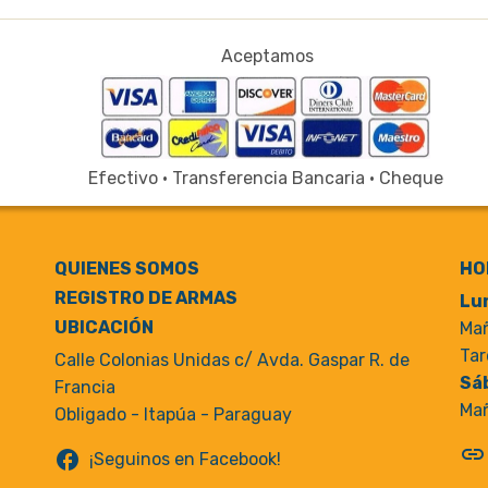
Aceptamos
Efectivo · Transferencia Bancaria · Cheque
QUIENES SOMOS
HO
REGISTRO DE ARMAS
Lun
UBICACIÓN
Mañ
Tar
Calle Colonias Unidas c/ Avda. Gaspar R. de
Sá
Francia
Mañ
Obligado - Itapúa - Paraguay
link
facebook
¡Seguinos en Facebook!