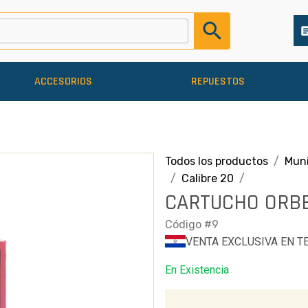
search
arti
ACCESORIOS
REPUESTOS
Todos los productos
Muni
Calibre 20
CARTUCHO ORBE
Código #9
VENTA EXCLUSIVA EN T
En Existencia