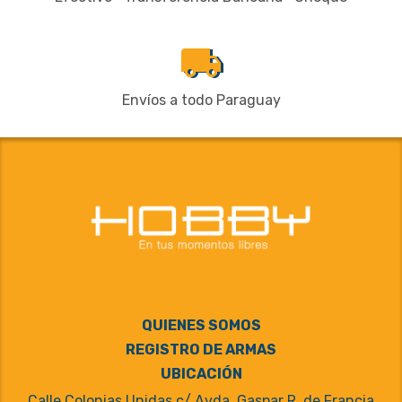
local_shipping
Envíos a todo Paraguay
QUIENES SOMOS
REGISTRO DE ARMAS
UBICACIÓN
Calle Colonias Unidas c/ Avda. Gaspar R. de Francia