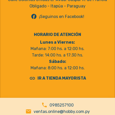
Obligado - Itapúa - Paraguay
facebook
¡Seguinos en Facebook!
HORARIO DE ATENCIÓN
Lunes a Viernes:
Mañana: 7:00 hs. a 12:00 hs.
Tarde: 14:00 hs. a 17:30 hs.
Sábado:
Mañana: 8:00 hs. a 12:00 hs.
link
IR A TIENDA MAYORISTA
phone
0985257100
email
ventas.online@hobby.com.py