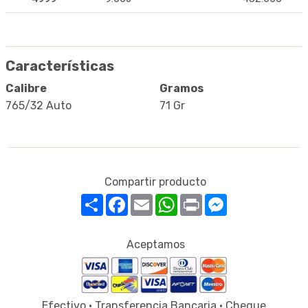
Características
Calibre
Gramos
765/32 Auto
71 Gr
Compartir producto
Compartir
Facebook
Email
WhatsApp
Print
Messenger
Aceptamos
Efectivo · Transferencia Bancaria · Cheque