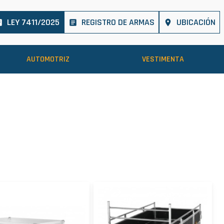
LEY 7411/2025
REGISTRO DE ARMAS
UBICACIÓN
cle
article
place
AUTOMOTRIZ
VESTIMENTA