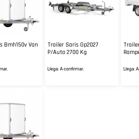
ris Bmh150v Van
Trailer Saris Gp2027
Traile
P/Auto 2700 Kg
Ramp
rmar.
Llega: A confirmar.
Llega: A