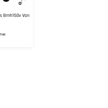
ris Bmh150v Van
rmar.